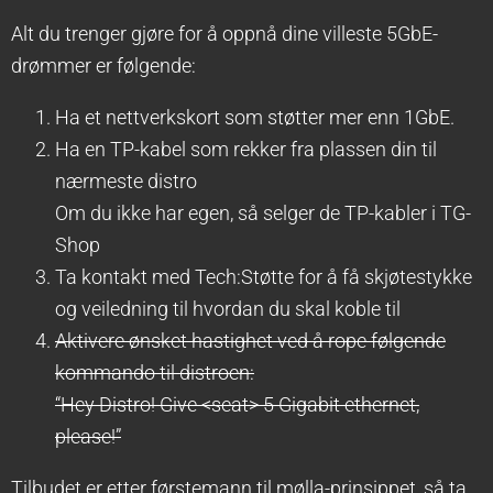
Alt du trenger gjøre for å oppnå dine villeste 5GbE-
drømmer er følgende:
Ha et nettverkskort som støtter mer enn 1GbE.
Ha en TP-kabel som rekker fra plassen din til
nærmeste distro
Om du ikke har egen, så selger de TP-kabler i TG-
Shop
Ta kontakt med Tech:Støtte for å få skjøtestykke
og veiledning til hvordan du skal koble til
Aktivere ønsket hastighet ved å rope følgende
kommando til distroen:
“Hey Distro! Give <seat> 5 Gigabit ethernet,
please!”
Tilbudet er etter førstemann til mølla-prinsippet, så ta