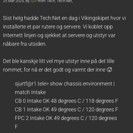
25 Mar 2023, by
Sjur
from Tech, Tech:Net,
Sist helg hadde Tech:Net en dag i Vikingskipet hvor vi
installerte et par rutere og servere. Vi koblet opp
Internett linjen og sjekket at servere og utstyr var
nåbare fra utsiden.
Det ble kanskje litt vel mye utstyr inne på det lille
rommet, for nå er det godt og varmt der inne 🥵
sjurtf@r1.tele> show chassis environment |
match Intake
CB 0 Intake OK 48 degrees C / 118 degrees F
CB 1 Intake OK 49 degrees C / 120 degrees F
FPC 2 Intake OK 49 degrees C / 120 degrees
F